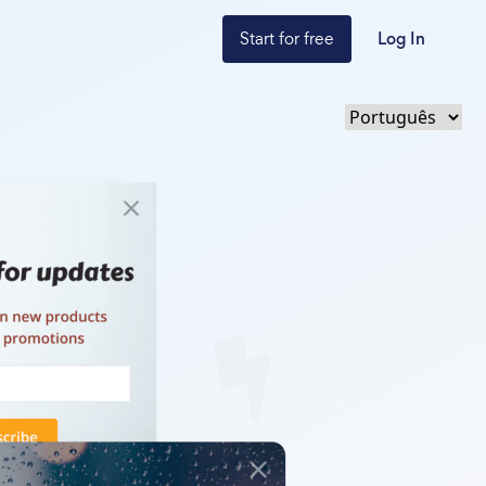
Start for free
Log In