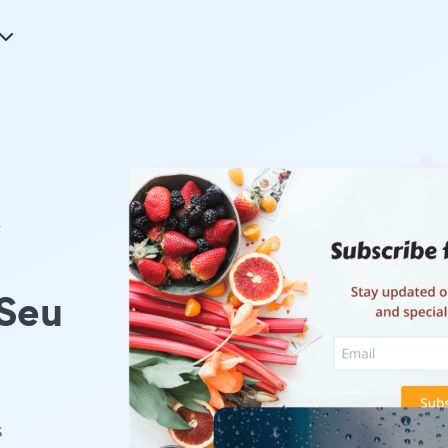
y
 Seu
s