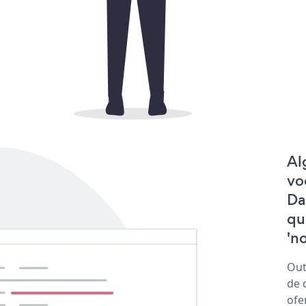
Al
vo
Da
qu
'no
Out
de 
ofe