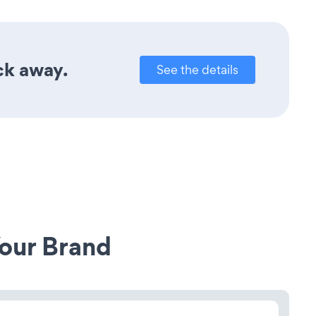
ck away.
See the details
our Brand