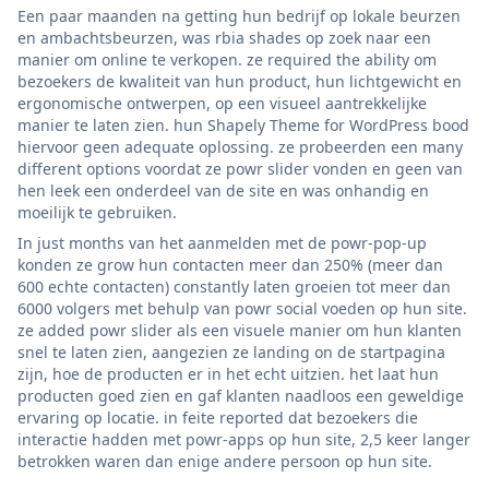
Een paar maanden na getting hun bedrijf op lokale beurzen
en ambachtsbeurzen, was rbia shades op zoek naar een
manier om online te verkopen. ze required the ability om
bezoekers de kwaliteit van hun product, hun lichtgewicht en
ergonomische ontwerpen, op een visueel aantrekkelijke
manier te laten zien. hun Shapely Theme for WordPress bood
hiervoor geen adequate oplossing. ze probeerden een many
different options voordat ze powr slider vonden en geen van
hen leek een onderdeel van de site en was onhandig en
moeilijk te gebruiken.
In just months van het aanmelden met de powr-pop-up
konden ze grow hun contacten meer dan 250% (meer dan
600 echte contacten) constantly laten groeien tot meer dan
6000 volgers met behulp van powr social voeden op hun site.
ze added powr slider als een visuele manier om hun klanten
snel te laten zien, aangezien ze landing on de startpagina
zijn, hoe de producten er in het echt uitzien. het laat hun
producten goed zien en gaf klanten naadloos een geweldige
ervaring op locatie. in feite reported dat bezoekers die
interactie hadden met powr-apps op hun site, 2,5 keer langer
betrokken waren dan enige andere persoon op hun site.