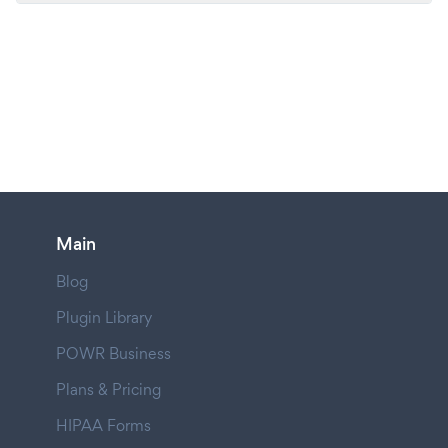
Main
Blog
Plugin Library
POWR Business
Plans & Pricing
HIPAA Forms