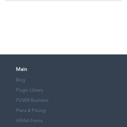
Main
Blog
Plugin Library
POWR Business
Plans & Pricing
HIPAA Forms