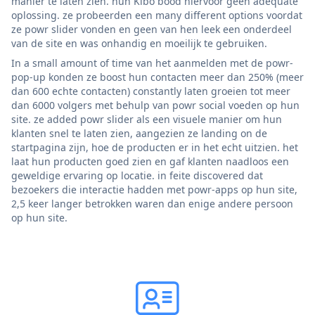
manier te laten zien. hun Kibo bood hiervoor geen adequate
oplossing. ze probeerden een many different options voordat
ze powr slider vonden en geen van hen leek een onderdeel
van de site en was onhandig en moeilijk te gebruiken.
In a small amount of time van het aanmelden met de powr-
pop-up konden ze boost hun contacten meer dan 250% (meer
dan 600 echte contacten) constantly laten groeien tot meer
dan 6000 volgers met behulp van powr social voeden op hun
site. ze added powr slider als een visuele manier om hun
klanten snel te laten zien, aangezien ze landing on de
startpagina zijn, hoe de producten er in het echt uitzien. het
laat hun producten goed zien en gaf klanten naadloos een
geweldige ervaring op locatie. in feite discovered dat
bezoekers die interactie hadden met powr-apps op hun site,
2,5 keer langer betrokken waren dan enige andere persoon
op hun site.