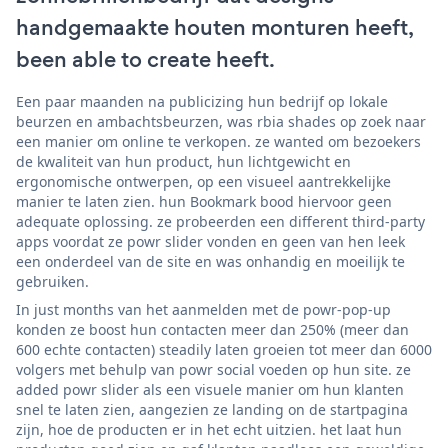
handgemaakte houten monturen heeft,
been able to create heeft.
Een paar maanden na publicizing hun bedrijf op lokale
beurzen en ambachtsbeurzen, was rbia shades op zoek naar
een manier om online te verkopen. ze wanted om bezoekers
de kwaliteit van hun product, hun lichtgewicht en
ergonomische ontwerpen, op een visueel aantrekkelijke
manier te laten zien. hun Bookmark bood hiervoor geen
adequate oplossing. ze probeerden een different third-party
apps voordat ze powr slider vonden en geen van hen leek
een onderdeel van de site en was onhandig en moeilijk te
gebruiken.
In just months van het aanmelden met de powr-pop-up
konden ze boost hun contacten meer dan 250% (meer dan
600 echte contacten) steadily laten groeien tot meer dan 6000
volgers met behulp van powr social voeden op hun site. ze
added powr slider als een visuele manier om hun klanten
snel te laten zien, aangezien ze landing on de startpagina
zijn, hoe de producten er in het echt uitzien. het laat hun