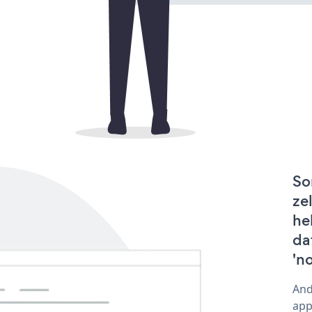
So
ze
he
da
'n
And
app