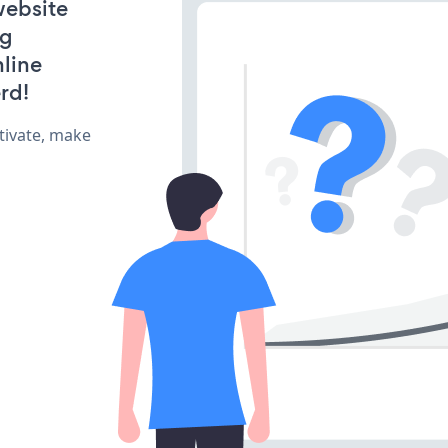
website
ng
line
rd!
tivate, make