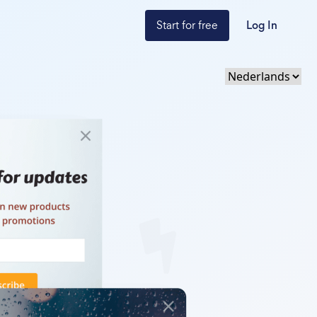
Start for free
Log In