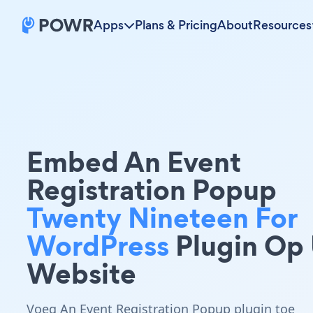
Apps
Plans & Pricing
About
Resources
Embed An Event
Registration Popup
Twenty Nineteen For
WordPress
Plugin Op
Website
Voeg An Event Registration Popup plugin toe