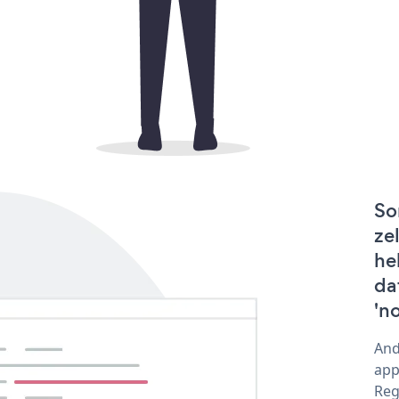
So
ze
he
da
'n
And
app
Reg