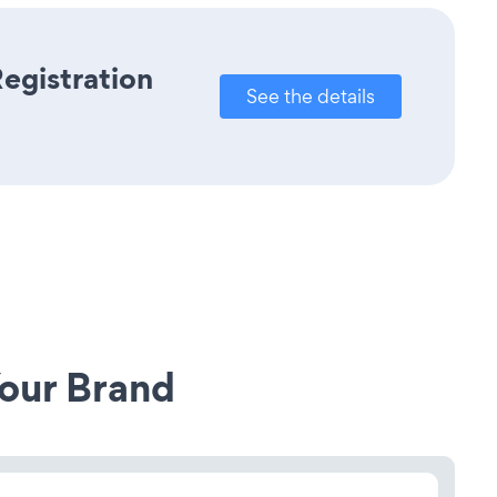
egistration
See the details
our Brand