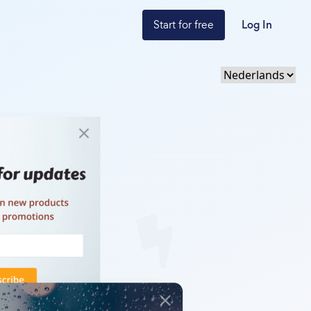
Start for free
Log In