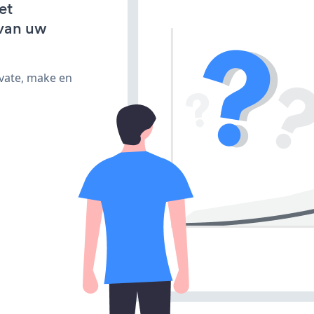
et
van uw
ivate, make en