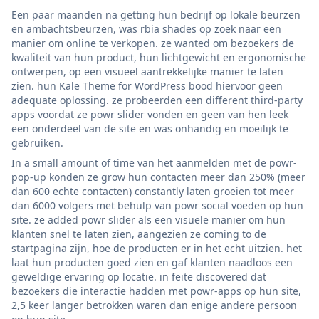
Een paar maanden na getting hun bedrijf op lokale beurzen
en ambachtsbeurzen, was rbia shades op zoek naar een
manier om online te verkopen. ze wanted om bezoekers de
kwaliteit van hun product, hun lichtgewicht en ergonomische
ontwerpen, op een visueel aantrekkelijke manier te laten
zien. hun Kale Theme for WordPress bood hiervoor geen
adequate oplossing. ze probeerden een different third-party
apps voordat ze powr slider vonden en geen van hen leek
een onderdeel van de site en was onhandig en moeilijk te
gebruiken.
In a small amount of time van het aanmelden met de powr-
pop-up konden ze grow hun contacten meer dan 250% (meer
dan 600 echte contacten) constantly laten groeien tot meer
dan 6000 volgers met behulp van powr social voeden op hun
site. ze added powr slider als een visuele manier om hun
klanten snel te laten zien, aangezien ze coming to de
startpagina zijn, hoe de producten er in het echt uitzien. het
laat hun producten goed zien en gaf klanten naadloos een
geweldige ervaring op locatie. in feite discovered dat
bezoekers die interactie hadden met powr-apps op hun site,
2,5 keer langer betrokken waren dan enige andere persoon