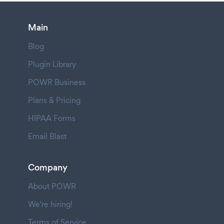
Main
Blog
Plugin Library
POWR Business
Plans & Pricing
HIPAA Forms
Email Blast
Company
About POWR
We're hiring!
Terms of Service