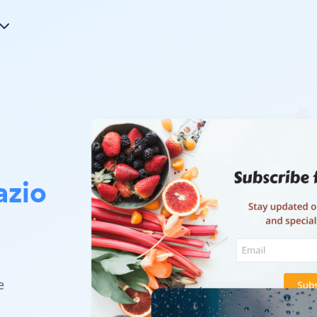
azio
e