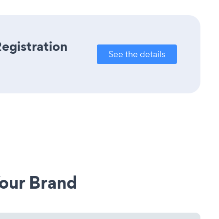
egistration
See the details
our Brand