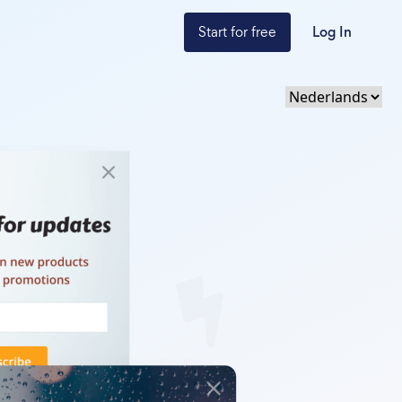
Start for free
Log In