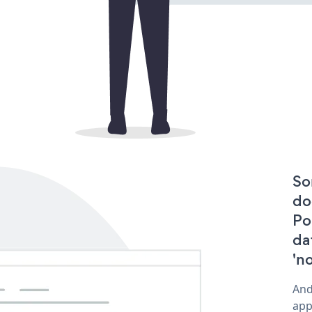
So
do
Po
da
'n
And
app