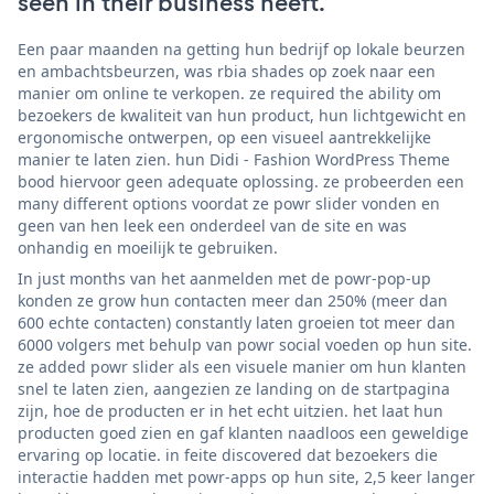
seen in their business heeft.
Een paar maanden na getting hun bedrijf op lokale beurzen
en ambachtsbeurzen, was rbia shades op zoek naar een
manier om online te verkopen. ze required the ability om
bezoekers de kwaliteit van hun product, hun lichtgewicht en
ergonomische ontwerpen, op een visueel aantrekkelijke
manier te laten zien. hun Didi - Fashion WordPress Theme
bood hiervoor geen adequate oplossing. ze probeerden een
many different options voordat ze powr slider vonden en
geen van hen leek een onderdeel van de site en was
onhandig en moeilijk te gebruiken.
In just months van het aanmelden met de powr-pop-up
konden ze grow hun contacten meer dan 250% (meer dan
600 echte contacten) constantly laten groeien tot meer dan
6000 volgers met behulp van powr social voeden op hun site.
ze added powr slider als een visuele manier om hun klanten
snel te laten zien, aangezien ze landing on de startpagina
zijn, hoe de producten er in het echt uitzien. het laat hun
producten goed zien en gaf klanten naadloos een geweldige
ervaring op locatie. in feite discovered dat bezoekers die
interactie hadden met powr-apps op hun site, 2,5 keer langer