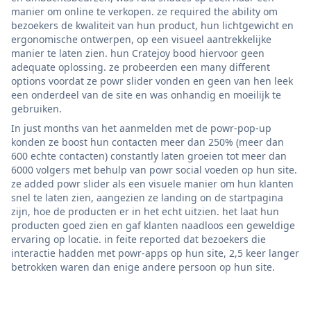
manier om online te verkopen. ze required the ability om
bezoekers de kwaliteit van hun product, hun lichtgewicht en
ergonomische ontwerpen, op een visueel aantrekkelijke
manier te laten zien. hun Cratejoy bood hiervoor geen
adequate oplossing. ze probeerden een many different
options voordat ze powr slider vonden en geen van hen leek
een onderdeel van de site en was onhandig en moeilijk te
gebruiken.
In just months van het aanmelden met de powr-pop-up
konden ze boost hun contacten meer dan 250% (meer dan
600 echte contacten) constantly laten groeien tot meer dan
6000 volgers met behulp van powr social voeden op hun site.
ze added powr slider als een visuele manier om hun klanten
snel te laten zien, aangezien ze landing on de startpagina
zijn, hoe de producten er in het echt uitzien. het laat hun
producten goed zien en gaf klanten naadloos een geweldige
ervaring op locatie. in feite reported dat bezoekers die
interactie hadden met powr-apps op hun site, 2,5 keer langer
betrokken waren dan enige andere persoon op hun site.