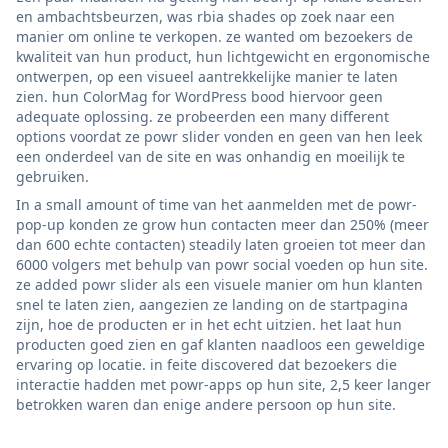
en ambachtsbeurzen, was rbia shades op zoek naar een
manier om online te verkopen. ze wanted om bezoekers de
kwaliteit van hun product, hun lichtgewicht en ergonomische
ontwerpen, op een visueel aantrekkelijke manier te laten
zien. hun ColorMag for WordPress bood hiervoor geen
adequate oplossing. ze probeerden een many different
options voordat ze powr slider vonden en geen van hen leek
een onderdeel van de site en was onhandig en moeilijk te
gebruiken.
In a small amount of time van het aanmelden met de powr-
pop-up konden ze grow hun contacten meer dan 250% (meer
dan 600 echte contacten) steadily laten groeien tot meer dan
6000 volgers met behulp van powr social voeden op hun site.
ze added powr slider als een visuele manier om hun klanten
snel te laten zien, aangezien ze landing on de startpagina
zijn, hoe de producten er in het echt uitzien. het laat hun
producten goed zien en gaf klanten naadloos een geweldige
ervaring op locatie. in feite discovered dat bezoekers die
interactie hadden met powr-apps op hun site, 2,5 keer langer
betrokken waren dan enige andere persoon op hun site.