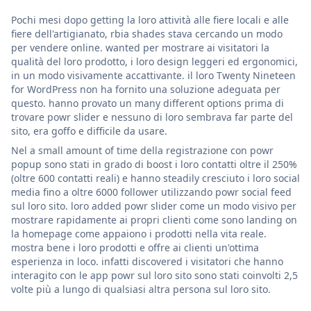
Pochi mesi dopo getting la loro attività alle fiere locali e alle
fiere dell'artigianato, rbia shades stava cercando un modo
per vendere online. wanted per mostrare ai visitatori la
qualità del loro prodotto, i loro design leggeri ed ergonomici,
in un modo visivamente accattivante. il loro Twenty Nineteen
for WordPress non ha fornito una soluzione adeguata per
questo. hanno provato un many different options prima di
trovare powr slider e nessuno di loro sembrava far parte del
sito, era goffo e difficile da usare.
Nel a small amount of time della registrazione con powr
popup sono stati in grado di boost i loro contatti oltre il 250%
(oltre 600 contatti reali) e hanno steadily cresciuto i loro social
media fino a oltre 6000 follower utilizzando powr social feed
sul loro sito. loro added powr slider come un modo visivo per
mostrare rapidamente ai propri clienti come sono landing on
la homepage come appaiono i prodotti nella vita reale.
mostra bene i loro prodotti e offre ai clienti un'ottima
esperienza in loco. infatti discovered i visitatori che hanno
interagito con le app powr sul loro sito sono stati coinvolti 2,5
volte più a lungo di qualsiasi altra persona sul loro sito.