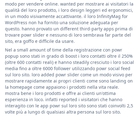
modo per vendere online. wanted per mostrare ai visitatori la
qualità del loro prodotto, i loro design leggeri ed ergonomici,
in un modo visivamente accattivante. il loro InfinityMag for
WordPress non ha fornito una soluzione adeguata per
questo. hanno provato un different third-party apps prima di
trovare powr slider e nessuno di loro sembrava far parte del
sito, era goffo e difficile da usare.
Nel a small amount of time della registrazione con powr
popup sono stati in grado di boost i loro contatti oltre il 250%
(oltre 600 contatti reali) e hanno steadily cresciuto i loro social
media fino a oltre 6000 follower utilizzando powr social feed
sul loro sito. loro added powr slider come un modo visivo per
mostrare rapidamente ai propri clienti come sono landing on
la homepage come appaiono i prodotti nella vita reale.
mostra bene i loro prodotti e offre ai clienti un'ottima
esperienza in loco. infatti reported i visitatori che hanno
interagito con le app powr sul loro sito sono stati coinvolti 2,5
volte più a lungo di qualsiasi altra persona sul loro sito.