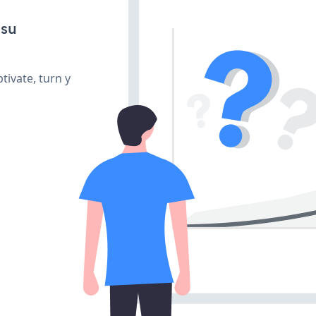
 su
tivate, turn y