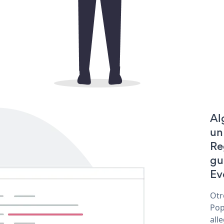
Al
un
Re
gu
Ev
Otr
Pop
all