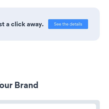
t a click away.
See the details
our Brand