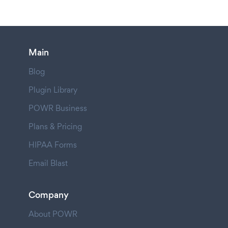
Main
Blog
Plugin Library
POWR Business
Plans & Pricing
HIPAA Forms
Email Blast
Company
About POWR