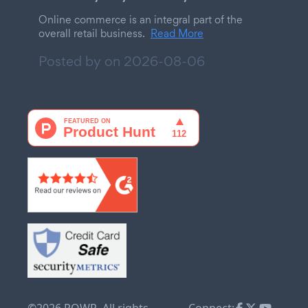
Online commerce is an integral part of the
overall retail business.
Read More
Posted by on
2026-08-06
©2026 POWR. All rights
Connect: