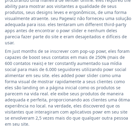
procurando uma maneira de vender online. eles required the
ability para mostrar aos visitantes a qualidade de seus
produtos, seus designs leves e ergonômicos, de uma forma
visualmente atraente. seu Pagewiz não forneceu uma solução
adequada para isso. eles tentaram um different third-party
apps antes de encontrar o powr slider e nenhum deles
parecia fazer parte do site e eram desajeitados e difíceis de
usar.
Em just months de se inscrever com pop-up powr, eles foram
capazes de boost seus contatos em mais de 250% (mais de
600 contatos reais) e ter constantly aumentado sua mídia
social para mais de 6.000 seguidores utilizando powr social
alimentar em seu site. eles added powr slider como uma
forma visual de mostrar rapidamente a seus clientes como
eles são landing on a página inicial como os produtos se
parecem na vida real. ele exibe seus produtos de maneira
adequada e perfeita, proporcionando aos clientes uma ótima
experiência no local. na verdade, eles discovered que os
visitantes que interagiram com aplicativos powr em seu site
se envolveram 2,5 vezes mais do que qualquer outra pessoa
em seu site.