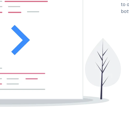
to 
bot