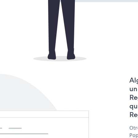
Al
un
Re
qu
Re
Otr
Pop