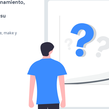
onamiento,
 su
te, make y