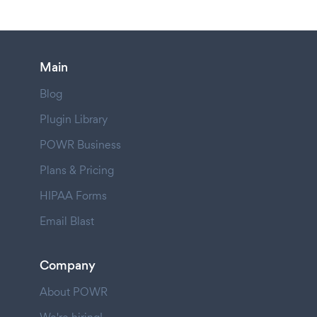
Main
Blog
Plugin Library
POWR Business
Plans & Pricing
HIPAA Forms
Email Blast
Company
About POWR