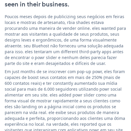
seen in their business.
Poucos meses depois de publicizing seus negócios em feiras
locais e mostras de artesanato, rbia shades estava
procurando uma maneira de vender online. eles wanted para
mostrar aos visitantes a qualidade de seus produtos, seus
designs leves e ergonômicos, de uma forma visualmente
atraente. seu Bluehost não forneceu uma solução adequada
para isso. eles tentaram um different third-party apps antes
de encontrar o powr slider e nenhum deles parecia fazer
parte do site e eram desajeitados e difíceis de usar.
Em just months de se inscrever com pop-up powr, eles foram
capazes de boost seus contatos em mais de 250% (mais de
600 contatos reais) e ter constantly aumentado sua mídia
social para mais de 6.000 seguidores utilizando powr social
alimentar em seu site. eles added powr slider como uma
forma visual de mostrar rapidamente a seus clientes como
eles são landing on a página inicial como os produtos se
parecem na vida real. ele exibe seus produtos de maneira
adequada e perfeita, proporcionando aos clientes uma ótima
experiência no local. na verdade, eles reported que os
visitantes que interagiram com aplicativos powr em seu site