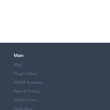
Main
Blog
Plugin Library
POWR Business
Plans & Pricing
HIPAA Forms
Email Blast