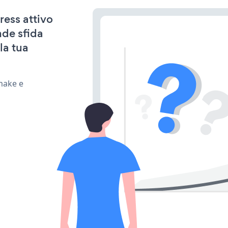
ress attivo
nde sfida
la tua
make e