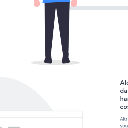
Al
da
ha
co
Alt
sou