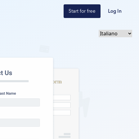
Start for free
Log In