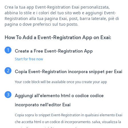
Crea la tua app Event-Registration Exai personalizzata,
abbina lo stile e i colori del tuo sito web e aggiungi Event-
Registration alla tua pagina Exai, post, barra laterale, piè di
pagina o dove preferisci sul tuo posto.
How To Add a Event-Registration App on Exai:
Create a Free Event-Registration App
Start for free now
Copia Event-Registration incorpora snippet per Exai
Your code block will be available once you create your app
Aggiungi all'elemento html o codice codice
incorporato nell'editor Exai
Copia sopra lo snippet Event-Registration in qualsiasi elemento Exai
che accetta html o un codice di incorporamento. salva, visualizza la