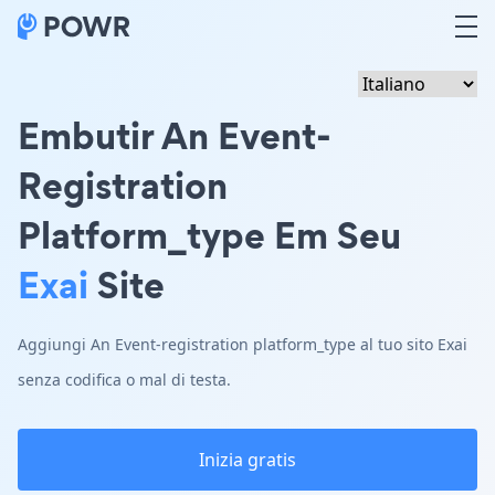
Embutir An Event-
Registration
Platform_type Em Seu
Exai
Site
Aggiungi An Event-registration platform_type al tuo sito Exai
senza codifica o mal di testa.
Inizia gratis