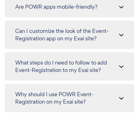
Are POWR apps mobile-friendly?
Can I customize the look of the Event-
Registration app on my Exai site?
What steps do I need to follow to add
Event-Registration to my Exai site?
Why should I use POWR Event-
Registration on my Exai site?