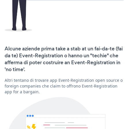
Alcune aziende prima take a stab at un fai-da-te (fai
da te) Event-Registration o hanno un "techie" che
afferma di poter costruire an Event-Registration in
'no time'.
Altri tentano di trovare app Event-Registration open source o
foreign companies che claim to offrono Event-Registration
app for a bargain.