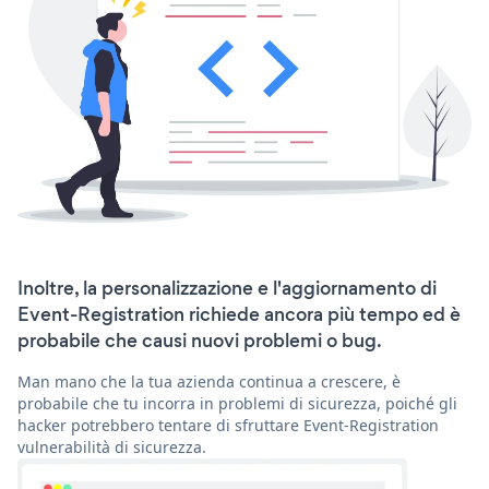
Inoltre, la personalizzazione e l'aggiornamento di
Event-Registration richiede ancora più tempo ed è
probabile che causi nuovi problemi o bug.
Man mano che la tua azienda continua a crescere, è
probabile che tu incorra in problemi di sicurezza, poiché gli
hacker potrebbero tentare di sfruttare Event-Registration
vulnerabilità di sicurezza.