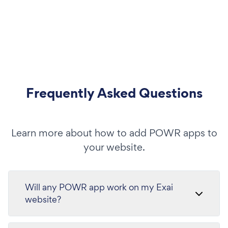
Frequently Asked Questions
Learn more about how to add POWR apps to
your website.
Will any POWR app work on my Exai
website?