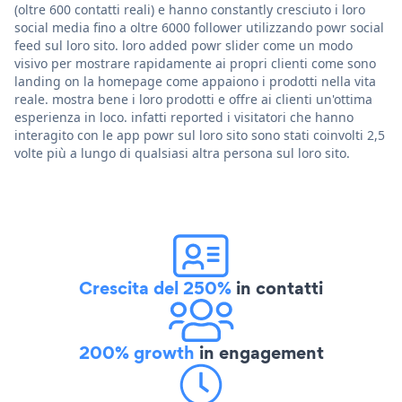
(oltre 600 contatti reali) e hanno constantly cresciuto i loro
social media fino a oltre 6000 follower utilizzando powr social
feed sul loro sito. loro added powr slider come un modo
visivo per mostrare rapidamente ai propri clienti come sono
landing on la homepage come appaiono i prodotti nella vita
reale. mostra bene i loro prodotti e offre ai clienti un'ottima
esperienza in loco. infatti reported i visitatori che hanno
interagito con le app powr sul loro sito sono stati coinvolti 2,5
volte più a lungo di qualsiasi altra persona sul loro sito.
Crescita del 250%
in contatti
200% growth
in engagement