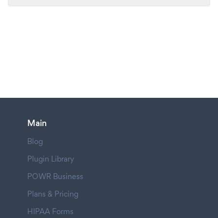
Main
Blog
Plugin Library
POWR Business
Plans & Pricing
HIPAA Forms