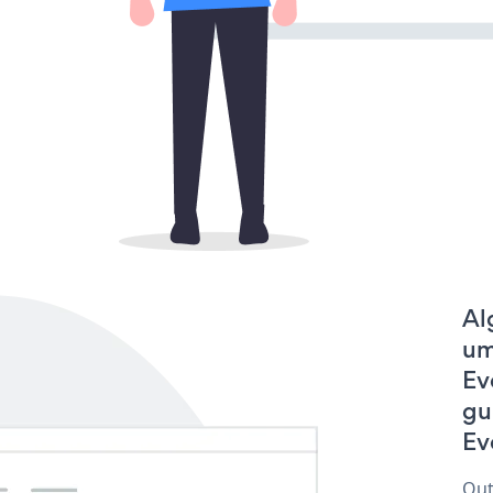
Al
um
Ev
gu
Ev
Out