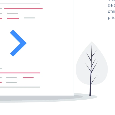
de 
ofe
pri