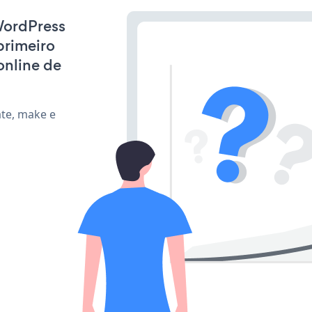
WordPress
primeiro
online de
ate, make e