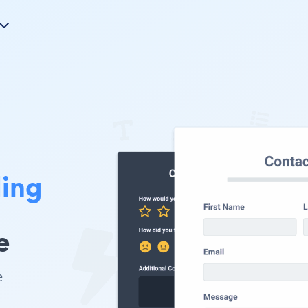
ing
e
e