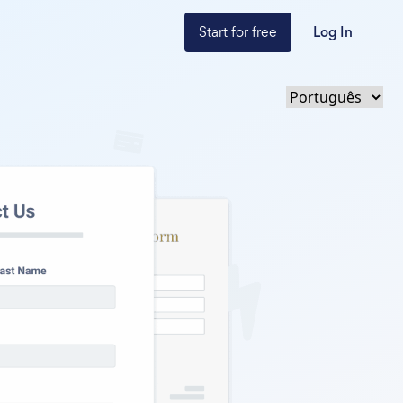
Start for free
Log In