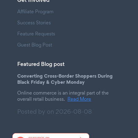
Get Involved
Affiliate Program
Success Stories
Feature Requests
Guest Blog Post
Featured Blog post
Converting Cross-Border Shoppers During
Black Friday & Cyber Monday
Online commerce is an integral part of the
overall retail business.
Read More
Posted by on
2026-08-08