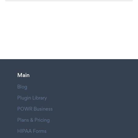
Main
Blog
Plugin Library
POWR Business
Plans & Pricing
HIPAA Forms