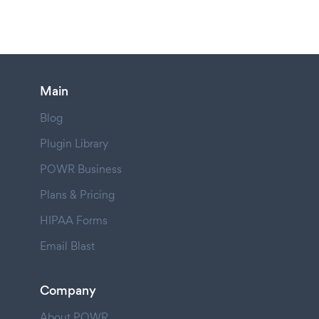
Main
Blog
Plugin Library
POWR Business
Plans & Pricing
HIPAA Forms
Email Blast
Company
About POWR