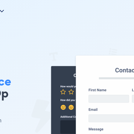
ce
Op
n