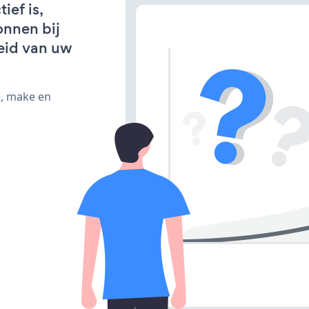
ef is,
onnen bij
eid van uw
e, make en