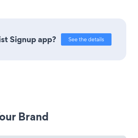
ist Signup app?
See the details
our Brand