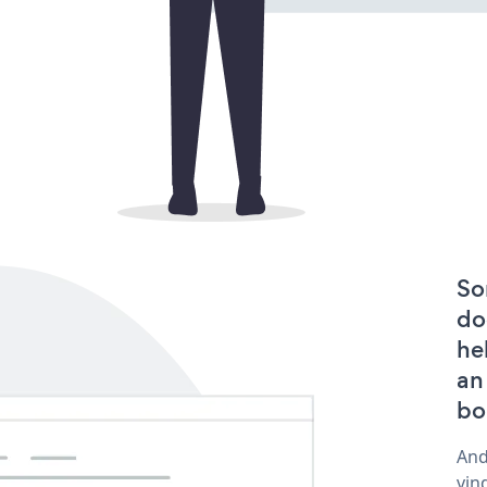
So
do
he
an
bo
And
vin