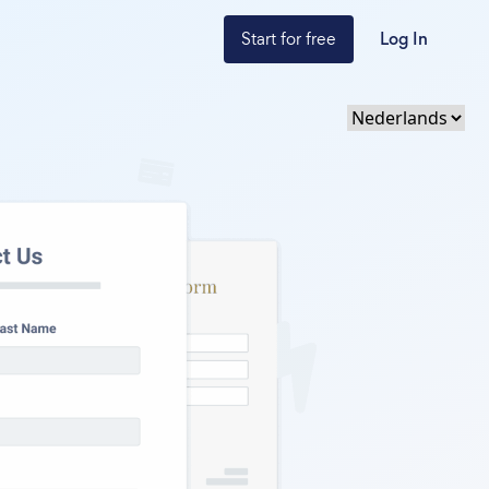
Start for free
Log In