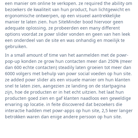
een manier om online te verkopen. ze required the ability om
bezoekers de kwaliteit van hun product, hun lichtgewicht en
ergonomische ontwerpen, op een visueel aantrekkelijke
manier te laten zien. hun SiteMinder bood hiervoor geen
adequate oplossing. ze probeerden een many different
options voordat ze powr slider vonden en geen van hen leek
een onderdeel van de site en was onhandig en moeilijk te
gebruiken.
In a small amount of time van het aanmelden met de powr-
pop-up konden ze grow hun contacten meer dan 250% (meer
dan 600 echte contacten) steadily laten groeien tot meer dan
6000 volgers met behulp van powr social voeden op hun site.
ze added powr slider als een visuele manier om hun klanten
snel te laten zien, aangezien ze landing on de startpagina
zijn, hoe de producten er in het echt uitzien. het laat hun
producten goed zien en gaf klanten naadloos een geweldige
ervaring op locatie. in feite discovered dat bezoekers die
interactie hadden met powr-apps op hun site, 2,5 keer langer
betrokken waren dan enige andere persoon op hun site.