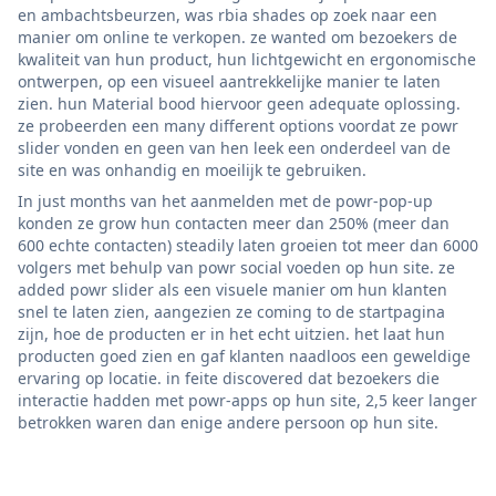
en ambachtsbeurzen, was rbia shades op zoek naar een
manier om online te verkopen. ze wanted om bezoekers de
kwaliteit van hun product, hun lichtgewicht en ergonomische
ontwerpen, op een visueel aantrekkelijke manier te laten
zien. hun Material bood hiervoor geen adequate oplossing.
ze probeerden een many different options voordat ze powr
slider vonden en geen van hen leek een onderdeel van de
site en was onhandig en moeilijk te gebruiken.
In just months van het aanmelden met de powr-pop-up
konden ze grow hun contacten meer dan 250% (meer dan
600 echte contacten) steadily laten groeien tot meer dan 6000
volgers met behulp van powr social voeden op hun site. ze
added powr slider als een visuele manier om hun klanten
snel te laten zien, aangezien ze coming to de startpagina
zijn, hoe de producten er in het echt uitzien. het laat hun
producten goed zien en gaf klanten naadloos een geweldige
ervaring op locatie. in feite discovered dat bezoekers die
interactie hadden met powr-apps op hun site, 2,5 keer langer
betrokken waren dan enige andere persoon op hun site.