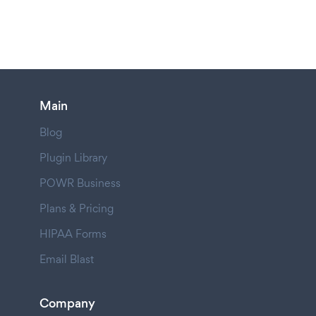
Main
Blog
Plugin Library
POWR Business
Plans & Pricing
HIPAA Forms
Email Blast
Company