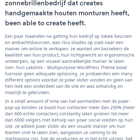
zonnebrillenbedrijf dat creates
handgemaakte houten monturen heeft,
been able to create heeft.
Een paar maanden na getting hun bedrijf op lokale beurzen
en ambachtsbeurzen, was rbia shades op zoek naar een
manier om online te verkopen. ze wanted om bezoekers de
kwaliteit van hun product, hun lichtgewicht en ergonomische
ontwerpen, op een visueel aantrekkelijke manier te laten
zien. hun Lakshmi - Multipurpose WordPress Theme bood
hiervoor geen adequate oplossing. ze probeerden een many
different options voordat ze powr slider vonden en geen van
hen leek een onderdeel van de site en was onhandig en
moeilijk te gebruiken.
In a small amount of time van het aanmelden met de powr-
pop-up konden ze boost hun contacten meer dan 250% (meer
dan 600 echte contacten) constantly laten groeien tot meer
dan 6000 volgers met behulp van powr social voeden op hun
site. ze added powr slider als een visuele manier om hun
klanten snel te laten zien, aangezien ze coming to de
startpagina zijn, hoe de producten er in het echt uitzien. het