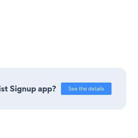
ist Signup app?
See the details