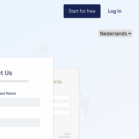
Start for free
Log In