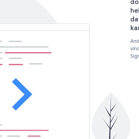
do
he
dat
ka
And
vin
Sig