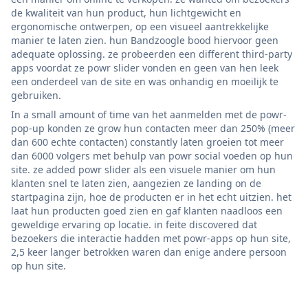
de kwaliteit van hun product, hun lichtgewicht en
ergonomische ontwerpen, op een visueel aantrekkelijke
manier te laten zien. hun Bandzoogle bood hiervoor geen
adequate oplossing. ze probeerden een different third-party
apps voordat ze powr slider vonden en geen van hen leek
een onderdeel van de site en was onhandig en moeilijk te
gebruiken.
In a small amount of time van het aanmelden met de powr-
pop-up konden ze grow hun contacten meer dan 250% (meer
dan 600 echte contacten) constantly laten groeien tot meer
dan 6000 volgers met behulp van powr social voeden op hun
site. ze added powr slider als een visuele manier om hun
klanten snel te laten zien, aangezien ze landing on de
startpagina zijn, hoe de producten er in het echt uitzien. het
laat hun producten goed zien en gaf klanten naadloos een
geweldige ervaring op locatie. in feite discovered dat
bezoekers die interactie hadden met powr-apps op hun site,
2,5 keer langer betrokken waren dan enige andere persoon
op hun site.