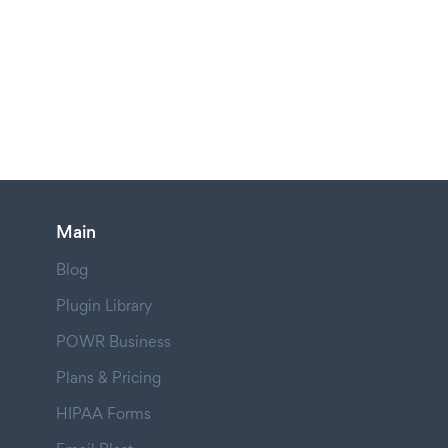
Main
Blog
Plugin Library
POWR Business
Plans & Pricing
HIPAA Forms