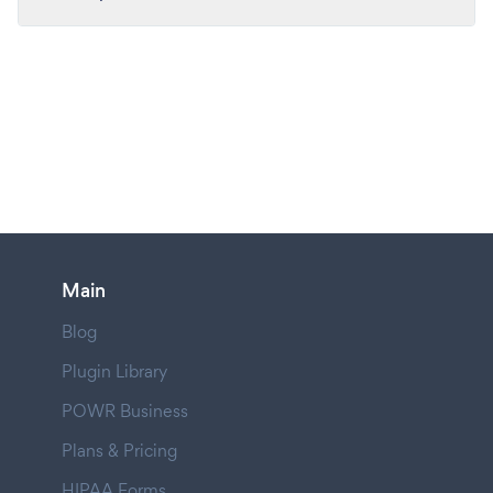
Main
Blog
Plugin Library
POWR Business
Plans & Pricing
HIPAA Forms