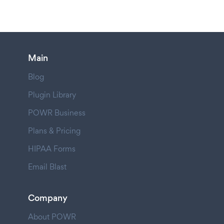
Main
Blog
Plugin Library
POWR Business
Plans & Pricing
HIPAA Forms
Email Blast
Company
About POWR