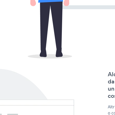
Al
da
un
co
Alt
o c