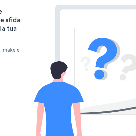
e
e sfida
la tua
e, make e