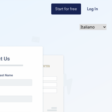
Start for free
Log In