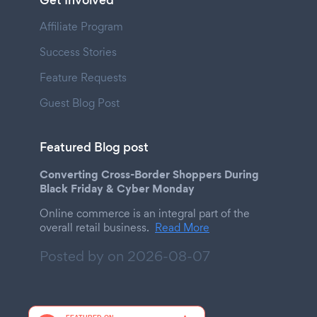
Get Involved
Affiliate Program
Success Stories
Feature Requests
Guest Blog Post
Featured Blog post
Converting Cross-Border Shoppers During
Black Friday & Cyber Monday
Online commerce is an integral part of the
overall retail business.
Read More
Posted by on
2026-08-07