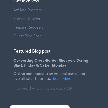
Get Involved
Affiliate Program
Success Stories
Feature Requests
Guest Blog Post
Featured Blog post
Converting Cross-Border Shoppers During
Black Friday & Cyber Monday
Online commerce is an integral part of the
overall retail business.
Read More
Posted by on
2026-08-09