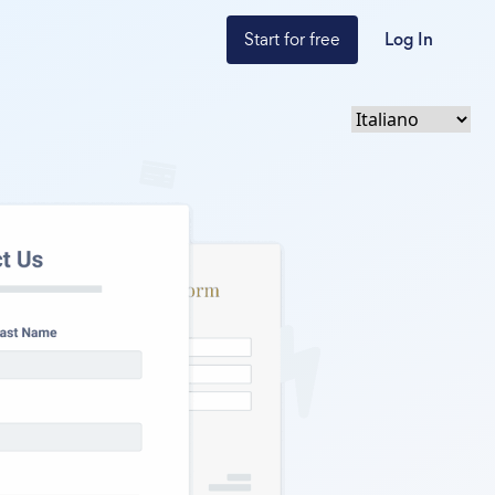
Start for free
Log In