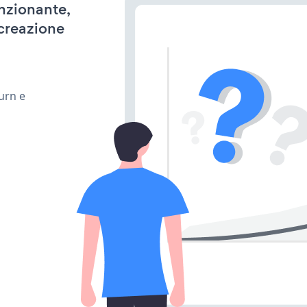
unzionante,
 creazione
urn e