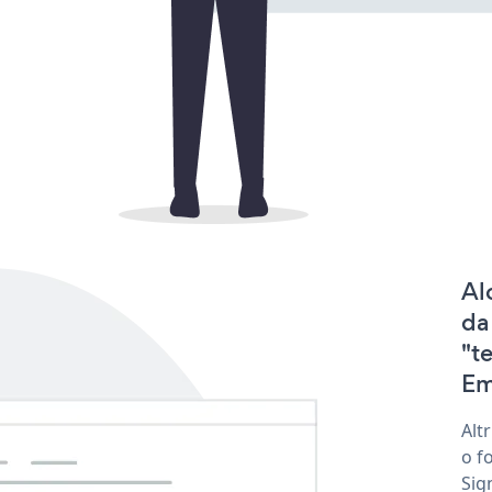
Al
da
"t
Em
Alt
o f
Sig