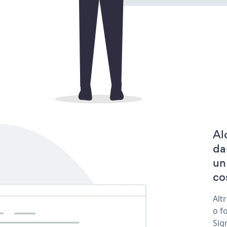
Al
da
un
co
Alt
o f
Sig