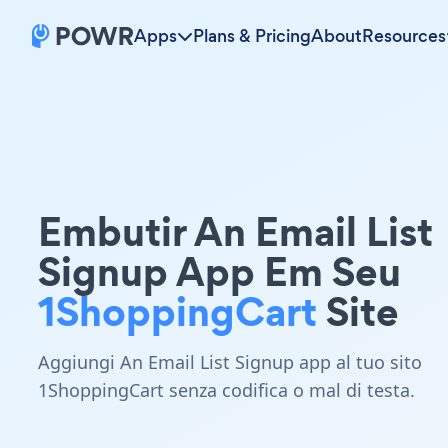
Apps
Plans & Pricing
About
Resources
Embutir An Email List
Signup App Em Seu
1ShoppingCart
Site
Aggiungi An Email List Signup app al tuo sito
1ShoppingCart senza codifica o mal di testa.