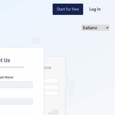
Start for free
Log In