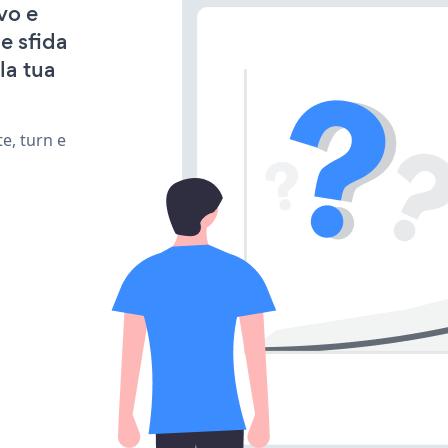
vo e
e sfida
la tua
e, turn e