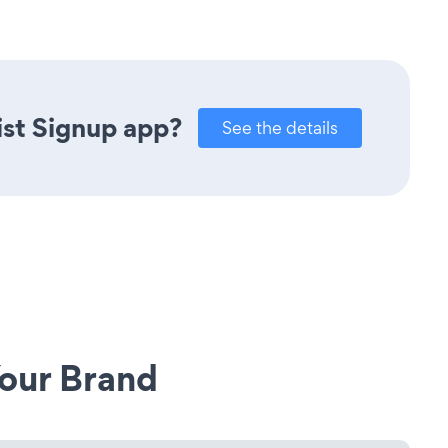
ist Signup app?
See the details
our Brand