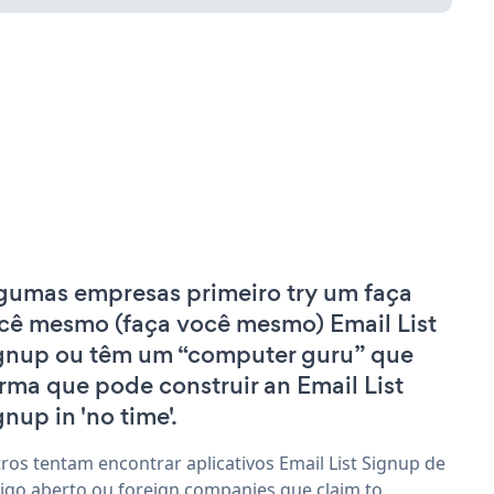
gumas empresas primeiro try um faça
cê mesmo (faça você mesmo) Email List
gnup ou têm um “computer guru” que
irma que pode construir an Email List
gnup in 'no time'.
ros tentam encontrar aplicativos Email List Signup de
igo aberto ou foreign companies que claim to