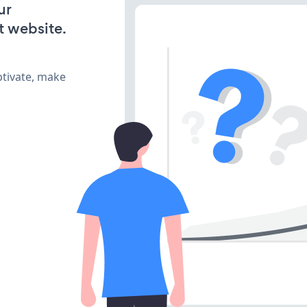
ur
t website.
ptivate, make