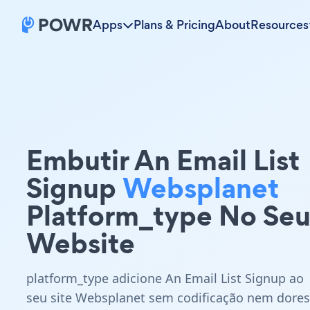
Apps
Plans & Pricing
About
Resources
Embutir An Email List
Signup
Websplanet
Platform_type No Se
Website
platform_type adicione An Email List Signup ao
seu site Websplanet sem codificação nem dores