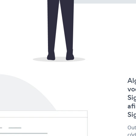
Al
vo
Si
af
Si
Out
cód