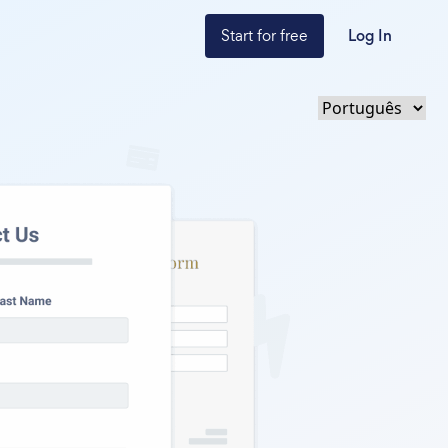
Start for free
Log In