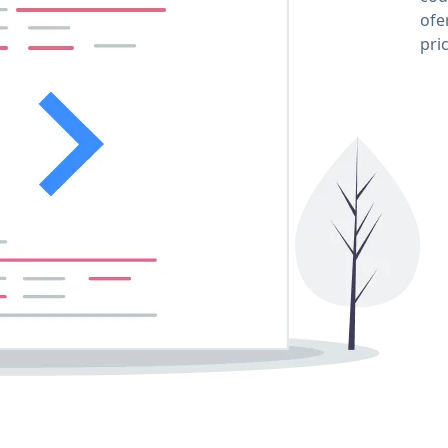
ofe
pri