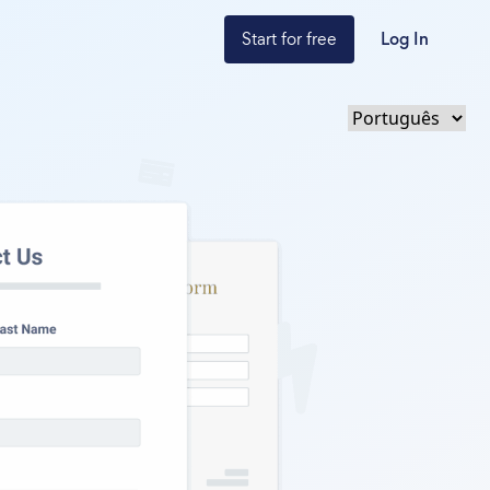
Start for free
Log In