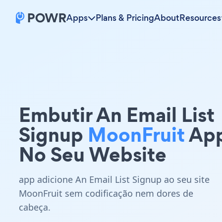
Apps
Plans & Pricing
About
Resources
Embutir An Email List
Signup
MoonFruit
Ap
No Seu Website
app adicione An Email List Signup ao seu site
MoonFruit sem codificação nem dores de
cabeça.