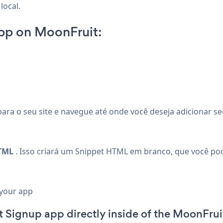
local.
pp on MoonFruit:
para o seu site e navegue até onde você deseja adicionar s
HTML
. Isso criará um Snippet HTML em branco, que você pod
 your app
st Signup app directly inside of the MoonFrui