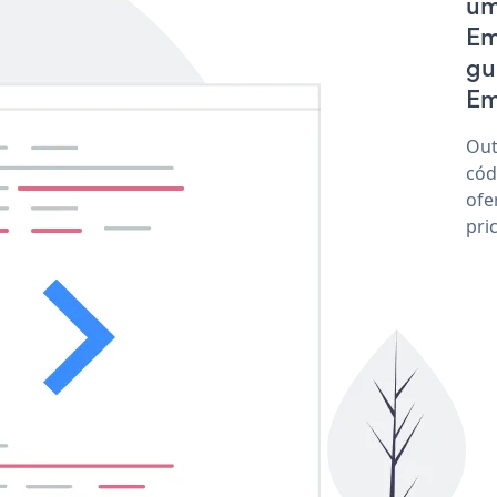
um
Em
gu
Em
Out
cód
ofe
pri