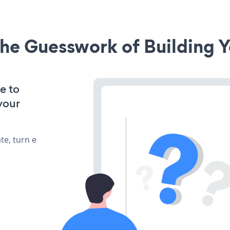
he Guesswork of Building Y
e to
your
te, turn e