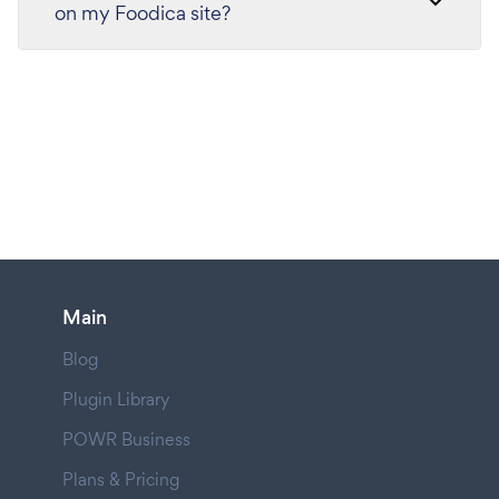
on my Foodica site?
Main
Blog
Plugin Library
POWR Business
Plans & Pricing