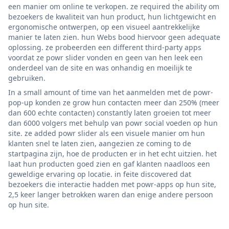
een manier om online te verkopen. ze required the ability om
bezoekers de kwaliteit van hun product, hun lichtgewicht en
ergonomische ontwerpen, op een visueel aantrekkelijke
manier te laten zien. hun Webs bood hiervoor geen adequate
oplossing. ze probeerden een different third-party apps
voordat ze powr slider vonden en geen van hen leek een
onderdeel van de site en was onhandig en moeilijk te
gebruiken.
In a small amount of time van het aanmelden met de powr-
pop-up konden ze grow hun contacten meer dan 250% (meer
dan 600 echte contacten) constantly laten groeien tot meer
dan 6000 volgers met behulp van powr social voeden op hun
site. ze added powr slider als een visuele manier om hun
klanten snel te laten zien, aangezien ze coming to de
startpagina zijn, hoe de producten er in het echt uitzien. het
laat hun producten goed zien en gaf klanten naadloos een
geweldige ervaring op locatie. in feite discovered dat
bezoekers die interactie hadden met powr-apps op hun site,
2,5 keer langer betrokken waren dan enige andere persoon
op hun site.