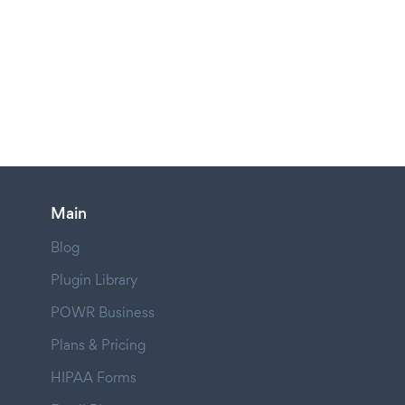
Main
Blog
Plugin Library
POWR Business
Plans & Pricing
HIPAA Forms