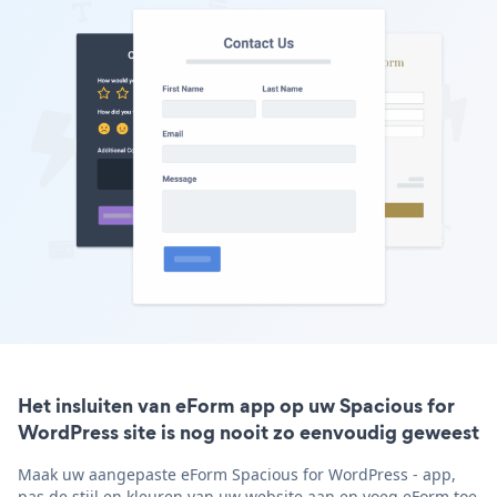
Het insluiten van eForm app op uw Spacious for
WordPress site is nog nooit zo eenvoudig geweest
Maak uw aangepaste eForm Spacious for WordPress - app,
pas de stijl en kleuren van uw website aan en voeg eForm toe