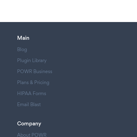
Main
Blog
Plugin Library
POWR Business
Plans & Pricing
HIPAA Forms
Email Blast
Company
About POWR