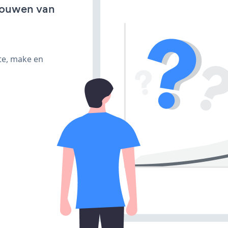
bouwen van
te, make en