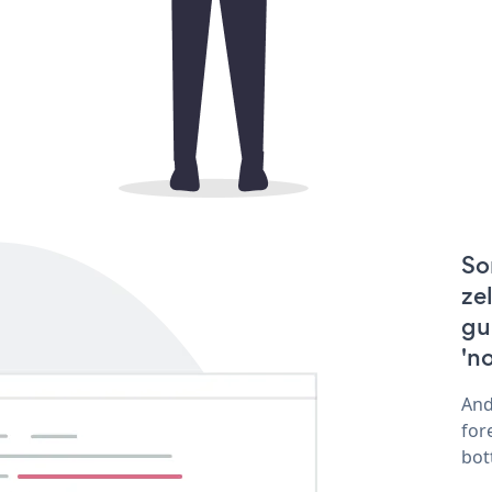
So
ze
gu
'n
And
for
bot