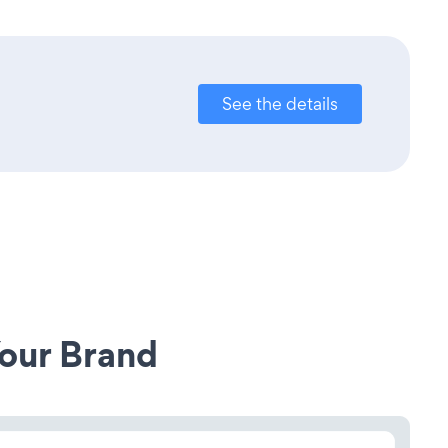
See the details
our Brand