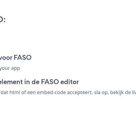
O:
 voor FASO
 your app
element in de FASO editor
at html of een embed-code accepteert. sla op, bekijk de li