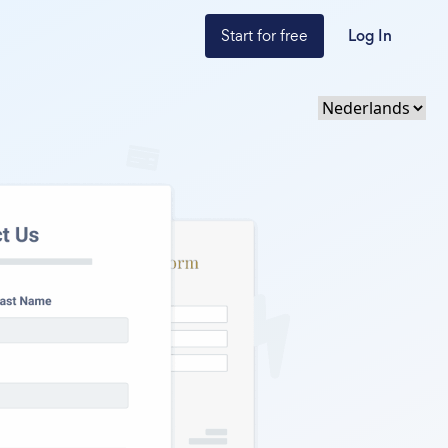
Start for free
Log In